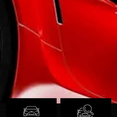
- Rétroviseurs dégivrants
- Rétroviseurs rabattables électriquement
- Rétroviseurs électriques
Intérieur
- Accoudoir central AV avec rangement
- Appui-tête conducteur réglable hauteur
- Appui-tête passager réglable en hauteur
- Bacs de portes arrière
- Bacs de portes avant
- Banquette 1/3-2/3
- Banquette AR rabattable
- Banquette arrière 3 places
- Boite à gants fermée
- Clim automatique
- Compte tours