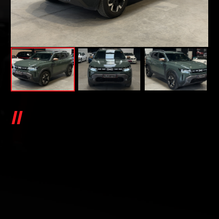
DACIA DUSTER 1.2 MILD HYBRID
130CH EXTREME 4X4 - 1ÈRE
MAIN
1.2 MILD HYBRID 130CH EXTREME 4X4 - 1ÈRE MAIN
Dacia DUSTER 1.2 MILD HYBRID 130CH
EXTREME 4X4 - 1ère main, (S.U.V.), VERT F, 7cv,