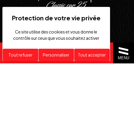
Ce site utilise des cookies et vous donne le
6 Rue des Prés Batiment
contrôle sur ceux que vous souhaitez activer
1, 25630 Sainte-Suzanne
Recherche personnalisée
Tout refuser
Personnaliser
Tout accepter
MENU
03 39 63 00 94
classicar25@gmail.com
Informations
Gestion des cookies
Politique de confidentialité
Mentions légales