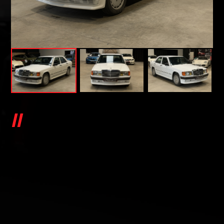
MERCEDES 190 E W201 - 1986 -
4 CYLINDRES ESSENCE
W201 - 1986 - 4 CYLINDRES ESSENCE
Mercedes 190 E W201 - 1986 - 4 CYLINDRES
ESSENCE, (Berline), BLANC, 7cv, 5 portes, mise
en circulation le 18-09-1986.