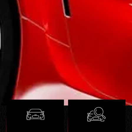
Nous pouvons vous proposer une reprise de
votre ancien véhicule ( selon véhicule ).
Pour chaque véhicule, nous vous garantissons le
kilométrage et sommes en mesure de vous
fournir un historique complet et transparent.
Nous vous proposons également différentes
possibilités d'extension de garantie avec notre
partenaire OPTEVEN de 12 à 36 mois.
N’hésitez pas à nous rendre visite ! Notre
showroom est ouvert à tous !
* Vous n'êtes pas de la région ? Nous pouvons
venir vous chercher directement en gare TGV
BELFORT-MONTBELIARD ou à l'aéroport BALE-