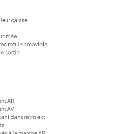
uleur caisse
chromée
vec rotule amovible
e sortie
ent AR
ent AV
tant dans rétro ext
ts
exés à la marche AR