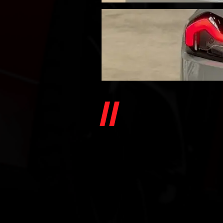
BMW SÉRI
(G42) 22
SPORT
COUPE (G42) 220I