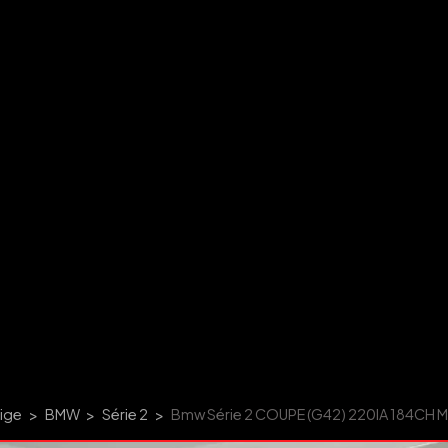
tige
BMW
Série 2
Bmw Série 2 COUPE (G42) 220IA 184CH 