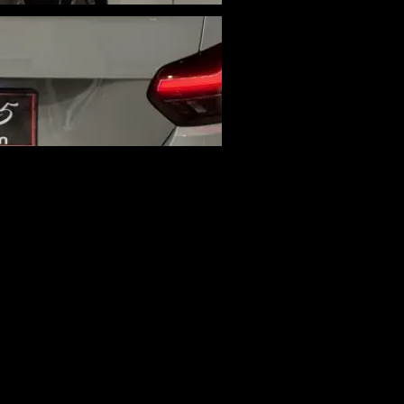
ACTÉRISTIQUES
ométrage
000 km
ssance
 cv
 de portes