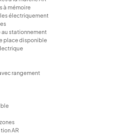
rs à mémoire
bles électriquement
ues
e au stationnement
e place disponible
électrique
 avec rangement
able
-zones
tion AR