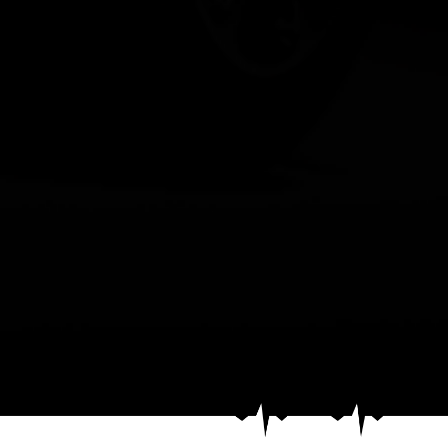
Bmw SERIE 2 COUPE (G
(Coupé), GRIS, 10cv, 2 
2022.
4 places, couleur intéri
boîte de vitesse : auto
OPTIONS ET EQUIPEME
Audio - Télécommunica
- Appel d'Assistance L
- Appel d'Urgence Loca
- Commandes vocales
- Ecran tactile
- Fonction MP3
- GPS Cartographique