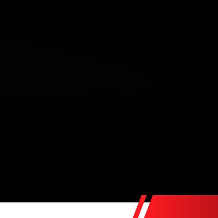
5
Cou
42) 220IA 184CH M SPORT,
portes, mise en circulation le 23-03-
Gris
eur : NOIR, longueur : 4,54 mètres,
matique
NTS :
tions
ocalisé
lisé