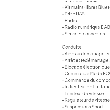
- Interface Media
- Kit mains-libres Blue
- Prise USB
- Radio
- Radio numérique DAB
- Services connectés
Conduite
- Aide au démarrage en
- Arrêt et redémarrage
- Blocage électronique 
- Commande Mode EC
- Commande du compo
- Indicateur de limitati
- Limiteur de vitesse
- Régulateur de vitesse
- Suspensions Sport