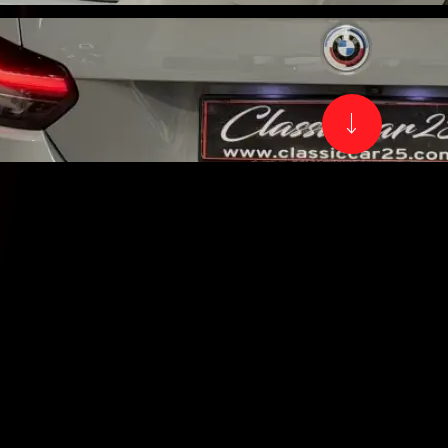
E 2 COUPE
CAR
0IA 184CH M
Kil
75 
Pui
184
A 184CH M SPORT
Nb.