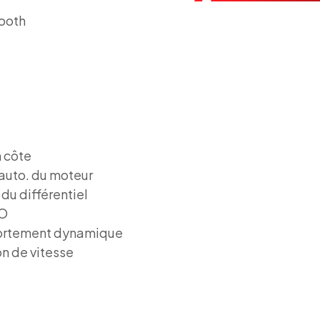
tooth
 côte
 auto. du moteur
du différentiel
O
rtement dynamique
on de vitesse