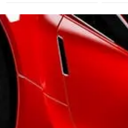
- Echappement à double sortie
- Filtre à particules
- Jantes Alu
- Phares avant LED
- Poignées ton carrosserie
- Radar de stationnement AR
- Radar de stationnement AV
- Répétiteurs de clignotant dans rétro ext
- Rétroviseurs dégivrants
- Rétroviseurs ext. indexés à la marche AR
- Rétroviseurs extérieurs électrochromes
- Rétroviseurs rabattables électriquement
- Rétroviseurs électriques
- Sortie d'échappement chromée
- Système d'assistance au stationnement
- Système de mesure de place disponible