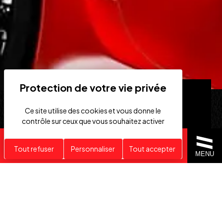
Ce site utilise des cookies et vous donne le
contrôle sur ceux que vous souhaitez activer
Recherche personnalisée
Tout refuser
Personnaliser
Tout accepter
MENU
VÉHICULES
RECHERCHE
HAUT DE GAMME
PERSONNALISÉE