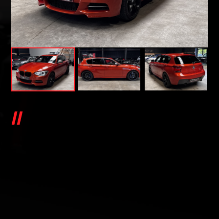
BMW SÉRIE 1 M 135I A XDRIVE
320CH N55 5P / CARNET BMW
/ 2E MAINS (F20/21)
M 135I A XDRIVE 320CH N55 5P / CARNET BMW / 2E
MAINS (F20/21)