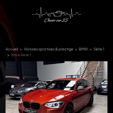
Panneau de gestion des cookies
Accueil
Voitures sportives & prestige
BMW
Série 1
Bmw Série 1 M 135I A XDRIVE 320CH N55 5P / CARNET BMW / 2e MAINS (F20/21)