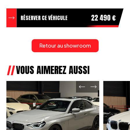
- Charge Pipe renforcée
22 490 €
Boite ZF vidangé en 2022
RÉSERVER CE VÉHICULE
Generation F20
Moteur N55 3.0 6 cylindres en ligne 235KW /
320ch
Retour au showroom
Boite ZF
XDRIVE : 4 roues motrices
Couleur ORANGE VALENCIA MÉTALLISÉ
VOUS AIMEREZ AUSSI
Carnet d'entretien complet BMW :
- Le 04/06/2015 à 40.334 kms
- Le 09/09/2016 à 66.235 kms
- Le 17/03/2017 à 79.706 kms
- Le 14/09/2018 à 107.526 kms
- Le 22/02/2019 à 114.178 kms
- Le 02/11/2020 à 132.533 kms