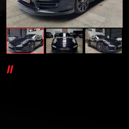
PORSCHE 911 991 TURBO 3.8
520 CH PDK
991 TURBO 3.8 520 CH PDK
Classic Car 25 vous propose ce magnifique
Porsche 911 991 Turbo 3.8 520 ch PDK
Du 31/01/2014 avec 74.990 kms