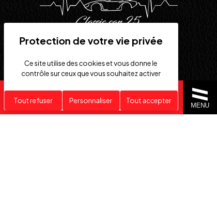
Ce site utilise des cookies et vous donne le
6 Rue des Prés Batiment
contrôle sur ceux que vous souhaitez activer
1, 25630 Sainte-Suzanne
Recherche personnalisée
Tout refuser
Personnaliser
Tout accepter
MENU
03 39 63 00 94
classicar25@gmail.com
Informations
Gestion des cookies
Politique de confidentialité
Mentions légales