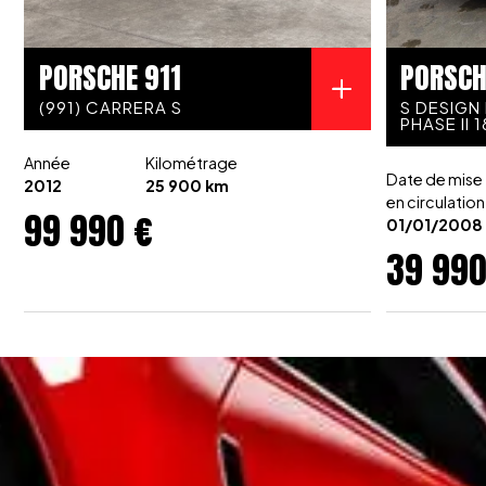
Vitres teintés
Essuie-glace arrière
PORSCHE 911
PORSCH
Volant en cuir
Volant à réglage électrique
(991) CARRERA S
S DESIGN 
PHASE II 
Régulateur de vitesse
Mode de conduite : SPORT / SPORT PLUS
Année
Kilométrage
Date de mise
Système de suspension
2012
25 900 km
en circulation
99 990 €
Climatisation automatique bi-zones
01/01/2008
Palettes PDK au volant
39 990
....... etc .......
Plus de photos sur demande