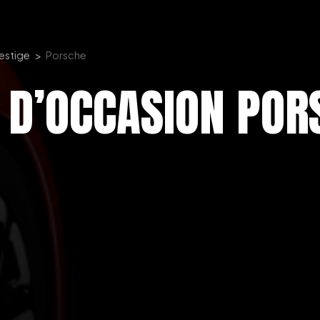
restige
Porsche
 D’OCCASION POR