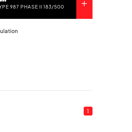
YPE 987 PHASE II 183/500
culation
1