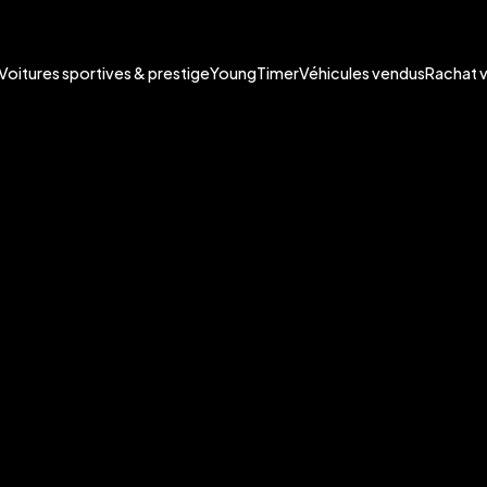
Voitures sportives & prestige
YoungTimer
Véhicules vendus
Rachat 