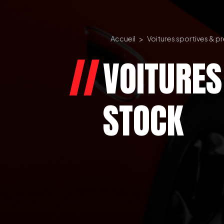
Accueil
Voitures sportives & p
VOITURES
STOCK