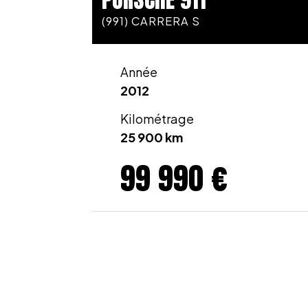
(991) CARRERA S
Année
2012
Kilométrage
25 900 km
99 990 €