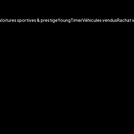
Voitures sportives & prestige
YoungTimer
Véhicules vendus
Rachat 