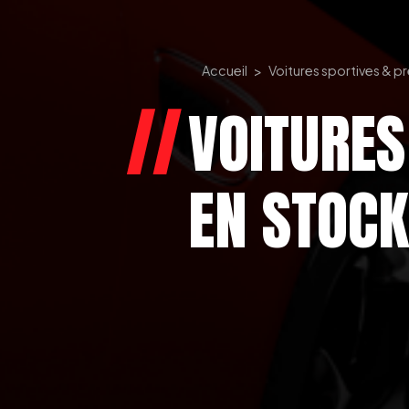
Accueil
Voitures sportives & p
VOITURES
EN STOC