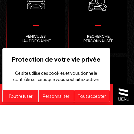
VÉHICULES
RECHERCHE
HAUT DE GAMME
PERSONNALISÉE
Ce site utilise des cookies et vous donne le
contrôle sur ceux que vous souhaitez activer
Recherche personnalisée
Tout refuser
Personnaliser
Tout accepter
MENU
CLEFS
IMPORTATION EUROPE
EN MAIN
SUISSE ET ÉTATS-UNIS