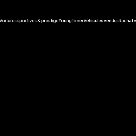
Voitures sportives & prestige
YoungTimer
Véhicules vendus
Rachat 