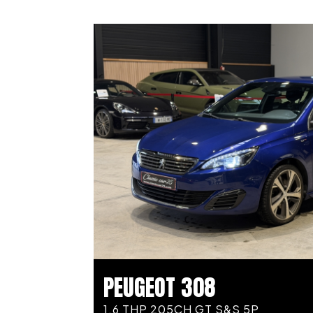
PEUGEOT 308
1.6 THP 205CH GT S&S 5P