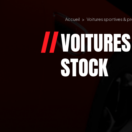
Accueil
Voitures sportives & p
VOITURES
STOCK