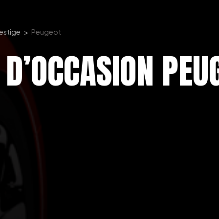
restige
Peugeot
 D’OCCASION PEU