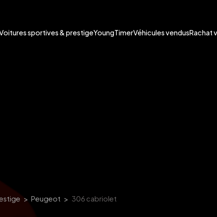
Voitures sportives & prestige
YoungTimer
Véhicules vendus
Rachat 
restige
Peugeot
306 cabriolet