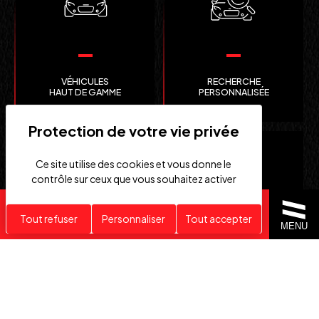
VÉHICULES
RECHERCHE
HAUT DE GAMME
PERSONNALISÉE
Ce site utilise des cookies et vous donne le
contrôle sur ceux que vous souhaitez activer
Recherche personnalisée
Tout refuser
Personnaliser
Tout accepter
MENU
CLEFS
IMPORTATION EUROPE
EN MAIN
SUISSE ET ÉTATS-UNIS