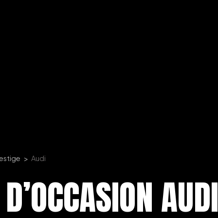
restige
Audi
 D’OCCASION AUD