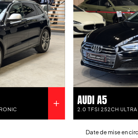
AUDI A5
TRONIC
2.0 TFSI 252CH ULTR
Date de mise en cir