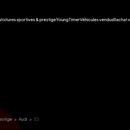
Voitures sportives & prestige
YoungTimer
Véhicules vendus
Rachat 
restige
Audi
S3