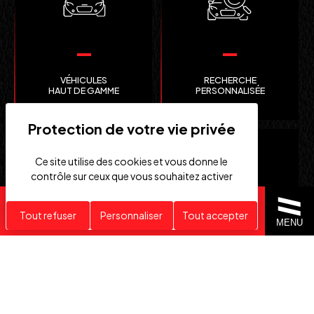
VÉHICULES
RECHERCHE
HAUT DE GAMME
PERSONNALISÉE
Ce site utilise des cookies et vous donne le
contrôle sur ceux que vous souhaitez activer
Recherche personnalisée
Tout refuser
Personnaliser
Tout accepter
MENU
CLEFS
IMPORTATION EUROPE
EN MAIN
SUISSE ET ÉTATS-UNIS