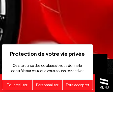
Ce site utilise des cookies et vous donne le
contrôle sur ceux que vous souhaitez activer
Recherche personnalisée
Tout refuser
Personnaliser
Tout accepter
MENU
VÉHICULES
RECHERCHE
HAUT DE GAMME
PERSONNALISÉE