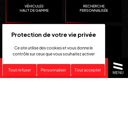
VÉHICULES
RECHERCHE
HAUT DE GAMME
PERSONNALISÉE
Ce site utilise des cookies et vous donne le
contrôle sur ceux que vous souhaitez activer
Recherche personnalisée
Tout refuser
Personnaliser
Tout accepter
CLEFS
IMPORTATION EUROPE
MENU
EN MAIN
SUISSE ET ÉTATS-UNIS