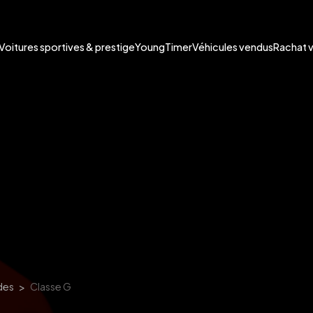
Voitures sportives & prestige
YoungTimer
Véhicules vendus
Rachat 
des
Classe G