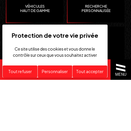
VÉHICULES
RECHERCHE
HAUT DE GAMME
PERSONNALISÉE
Ce site utilise des cookies et vous donne le
contrôle sur ceux que vous souhaitez activer
Recherche personnalisée
Tout refuser
Personnaliser
Tout accepter
CLEFS
IMPORTATION EUROPE
MENU
EN MAIN
SUISSE ET ÉTATS-UNIS