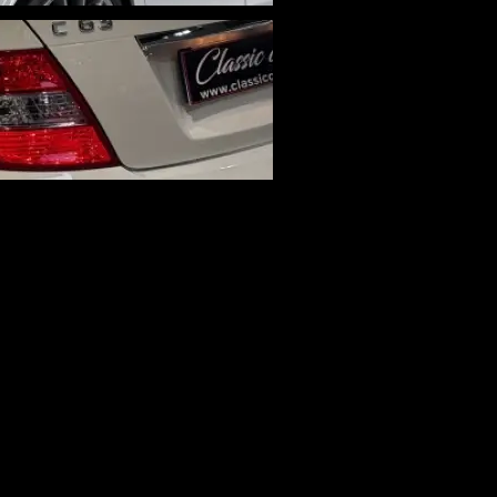
ACTÉRISTIQUES
 de mise en circulation
11/2009
ométrage
000 km
ssance