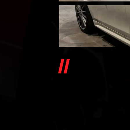
MERCEDES
AMG PAC
PERFORM
63 AMG PACK PE