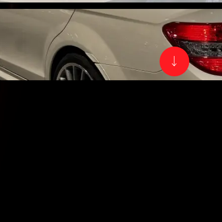
 CLASSE C 63
CAR
K
ANCE
Date
21/
Kil
44 
RFORMANCE
Pui