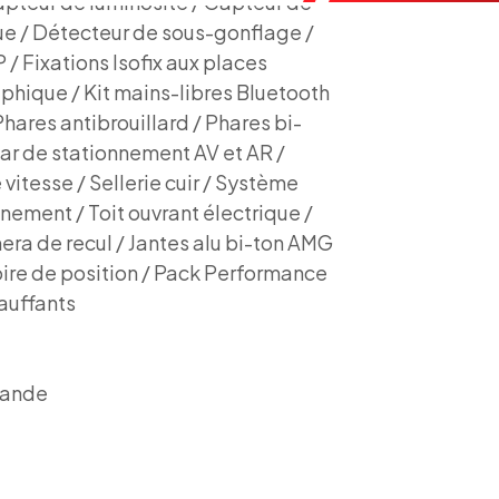
apteur de luminosité / Capteur de
ue / Détecteur de sous-gonflage /
 / Fixations Isofix aux places
phique / Kit mains-libres Bluetooth
Phares antibrouillard / Phares bi-
ar de stationnement AV et AR /
vitesse / Sellerie cuir / Système
nement / Toit ouvrant électrique /
mera de recul / Jantes alu bi-ton AMG
re de position / Pack Performance
auffants
mande