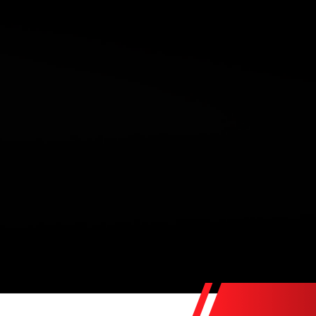
457
Nb.
ropose cette magnifique Mercedes
CK PERFORMANCE
5
on : 21/11/2009
Cou
kms
Bla
ellerie cuir Noir
rrivage
pide
ois
ONS :