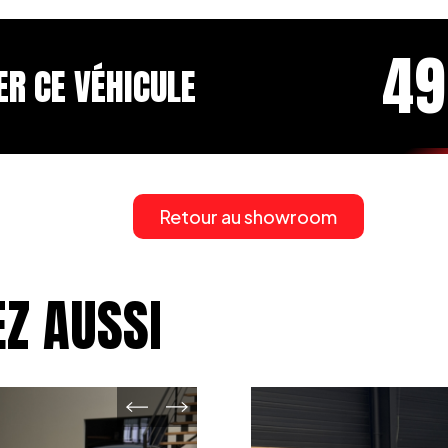
49
ER CE VÉHICULE
Retour au showroom
Z AUSSI