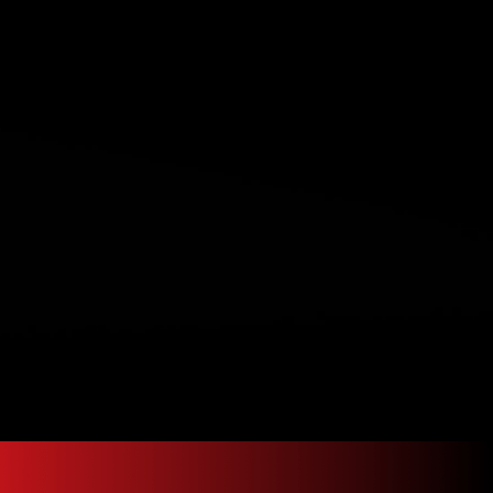
 cv
 de portes
leur
nc