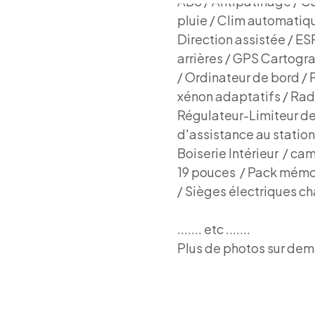
ABS / Antipatinage / C
pluie / Clim automatiq
Direction assistée / ESP
arrières / GPS Cartogra
/ Ordinateur de bord / 
xénon adaptatifs / Rad
Régulateur-Limiteur de 
d'assistance au station
Boiserie Intérieur / ca
19 pouces / Pack mémoi
/ Sièges électriques ch
....... etc .......
Plus de photos sur de