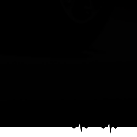
Classic Car 25 vous p
Classe C 63 AMG PA
Première immatriculati
Kilométrage : 42.900 
Couleur Blanc avec une s
Véhicule en Stock, en a
Historique clair et lim
2nd mains
Véhicule garantie 12 m
ÉQUIPEMENTS ET OPTI