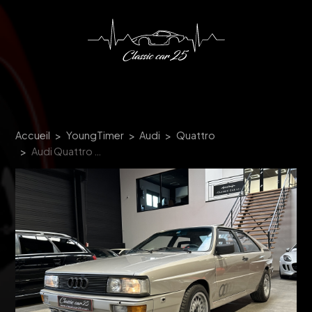
Panneau de gestion des cookies
Accueil
YoungTimer
Audi
Quattro
Audi Quattro GT Coupé 2.2. Turbo 200 ch BVM