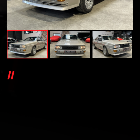
AUDI QUATTRO GT COUPÉ 2.2.
TURBO 200 CH BVM
GT COUPÉ 2.2. TURBO 200 CH BVM
Classic Car 25 vous propose cette rare Audi
Quattro GT Coupé 2.2. Turbo 200 ch BVM
Du 15/10/1985 avec 149.300 kms