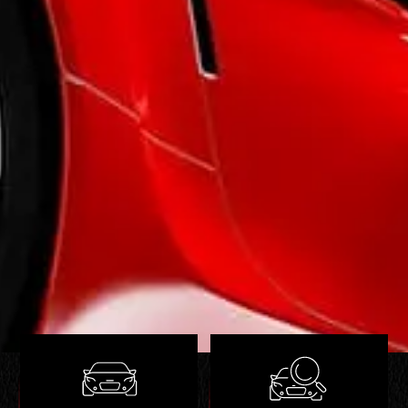
- Remplacement des durites de dépression
- Remplacement courroies accessoires
- Remplacement du maître cylindre +mastervac
hydraulique + émetteur embrayage + récepteur
d’embrayage
- Vidange boîte
- Remplacement du liquide de frein
Pneumatiques :
- Mise en peinture des jantes
- Remplacement des pneus
ÉQUIPEMENTS :
- Toit ouvrant
- Jantes Alu
- Compteur digital d'origine
- Vitres électriques
Plus de photos sur demande