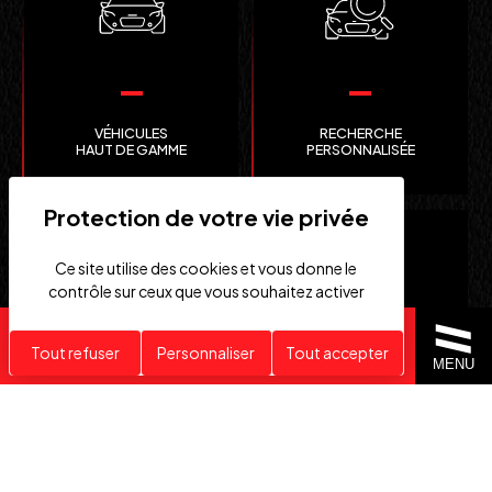
VÉHICULES
RECHERCHE
HAUT DE GAMME
PERSONNALISÉE
Ce site utilise des cookies et vous donne le
contrôle sur ceux que vous souhaitez activer
Recherche personnalisée
Tout refuser
Personnaliser
Tout accepter
MENU
CLEFS
IMPORTATION EUROPE
EN MAIN
SUISSE ET ÉTATS-UNIS