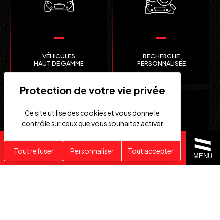
VÉHICULES
RECHERCHE
HAUT DE GAMME
PERSONNALISÉE
Ce site utilise des cookies et vous donne le
contrôle sur ceux que vous souhaitez activer
Recherche personnalisée
Tout refuser
Personnaliser
Tout accepter
MENU
CLEFS
IMPORTATION EUROPE
EN MAIN
SUISSE ET ÉTATS-UNIS