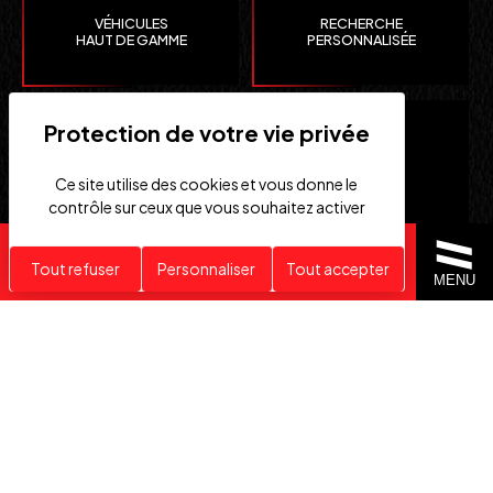
VÉHICULES
RECHERCHE
HAUT DE GAMME
PERSONNALISÉE
Ce site utilise des cookies et vous donne le
contrôle sur ceux que vous souhaitez activer
Recherche personnalisée
Tout refuser
Personnaliser
Tout accepter
CLEFS
IMPORTATION EUROPE
MENU
EN MAIN
SUISSE ET ÉTATS-UNIS