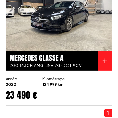
MERCEDES CLASSE A
200 163CH AMG LINE 7G-DCT 9CV
Année
Kilométrage
2020
124 999 km
23 490 €
1