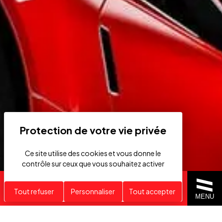
Ce site utilise des cookies et vous donne le
contrôle sur ceux que vous souhaitez activer
Recherche personnalisée
Tout refuser
Personnaliser
Tout accepter
MENU