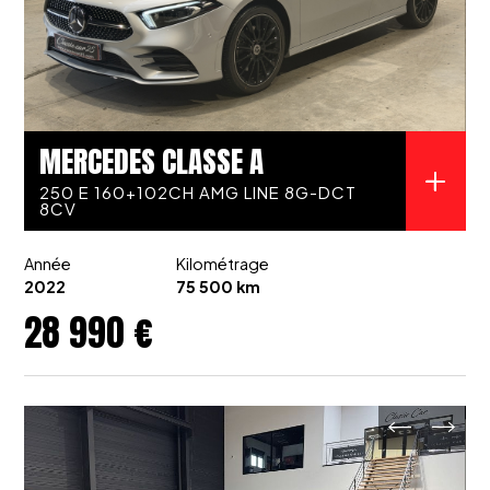
MERCEDES CLASSE A
250 E 160+102CH AMG LINE 8G-DCT
8CV
Année
Kilométrage
2022
75 500 km
28 990 €