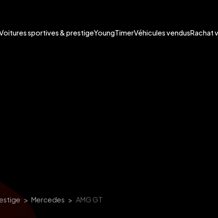
Voitures sportives & prestige
YoungTimer
Véhicules vendus
Rachat 
restige
Mercedes
AMG GT