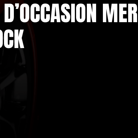
S D’OCCASION ME
OCK