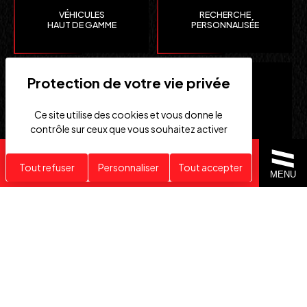
VÉHICULES
RECHERCHE
HAUT DE GAMME
PERSONNALISÉE
Ce site utilise des cookies et vous donne le
contrôle sur ceux que vous souhaitez activer
Recherche personnalisée
Tout refuser
Personnaliser
Tout accepter
CLEFS
IMPORTATION EUROPE
MENU
EN MAIN
SUISSE ET ÉTATS-UNIS