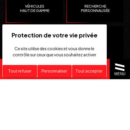
VÉHICULES
RECHERCHE
HAUT DE GAMME
PERSONNALISÉE
Ce site utilise des cookies et vous donne le
contrôle sur ceux que vous souhaitez activer
Recherche personnalisée
Tout refuser
Personnaliser
Tout accepter
CLEFS
IMPORTATION EUROPE
MENU
EN MAIN
SUISSE ET ÉTATS-UNIS