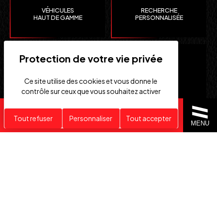
VÉHICULES
RECHERCHE
HAUT DE GAMME
PERSONNALISÉE
Ce site utilise des cookies et vous donne le
contrôle sur ceux que vous souhaitez activer
Recherche personnalisée
Tout refuser
Personnaliser
Tout accepter
CLEFS
IMPORTATION EUROPE
MENU
EN MAIN
SUISSE ET ÉTATS-UNIS