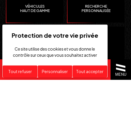
VÉHICULES
RECHERCHE
HAUT DE GAMME
PERSONNALISÉE
Ce site utilise des cookies et vous donne le
contrôle sur ceux que vous souhaitez activer
Recherche personnalisée
Tout refuser
Personnaliser
Tout accepter
CLEFS
IMPORTATION EUROPE
MENU
EN MAIN
SUISSE ET ÉTATS-UNIS