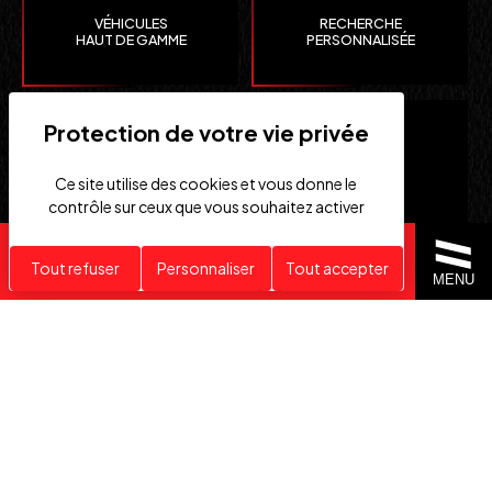
VÉHICULES
RECHERCHE
HAUT DE GAMME
PERSONNALISÉE
Ce site utilise des cookies et vous donne le
contrôle sur ceux que vous souhaitez activer
Recherche personnalisée
Tout refuser
Personnaliser
Tout accepter
CLEFS
IMPORTATION EUROPE
MENU
EN MAIN
SUISSE ET ÉTATS-UNIS