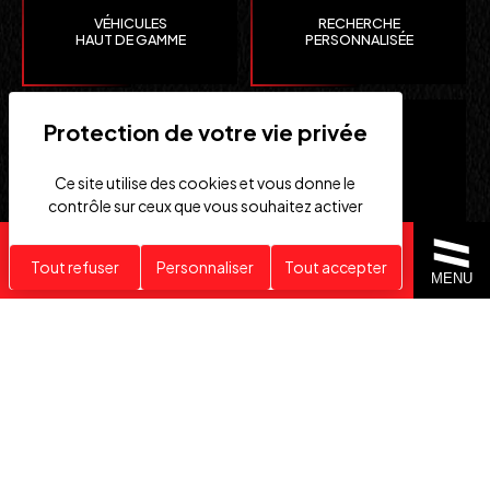
VÉHICULES
RECHERCHE
HAUT DE GAMME
PERSONNALISÉE
Ce site utilise des cookies et vous donne le
contrôle sur ceux que vous souhaitez activer
Recherche personnalisée
Tout refuser
Personnaliser
Tout accepter
CLEFS
IMPORTATION EUROPE
MENU
EN MAIN
SUISSE ET ÉTATS-UNIS