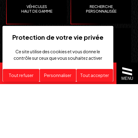
VÉHICULES
RECHERCHE
HAUT DE GAMME
PERSONNALISÉE
Ce site utilise des cookies et vous donne le
contrôle sur ceux que vous souhaitez activer
Recherche personnalisée
Tout refuser
Personnaliser
Tout accepter
CLEFS
IMPORTATION EUROPE
MENU
EN MAIN
SUISSE ET ÉTATS-UNIS