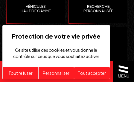
VÉHICULES
RECHERCHE
HAUT DE GAMME
PERSONNALISÉE
Ce site utilise des cookies et vous donne le
contrôle sur ceux que vous souhaitez activer
Recherche personnalisée
Tout refuser
Personnaliser
Tout accepter
CLEFS
IMPORTATION EUROPE
MENU
EN MAIN
SUISSE ET ÉTATS-UNIS