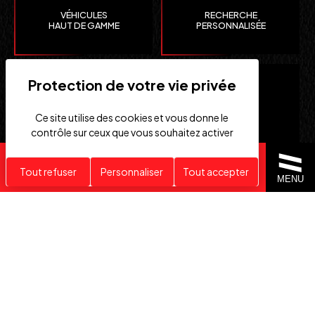
VÉHICULES
RECHERCHE
HAUT DE GAMME
PERSONNALISÉE
Ce site utilise des cookies et vous donne le
contrôle sur ceux que vous souhaitez activer
Recherche personnalisée
Tout refuser
Personnaliser
Tout accepter
CLEFS
IMPORTATION EUROPE
MENU
EN MAIN
SUISSE ET ÉTATS-UNIS