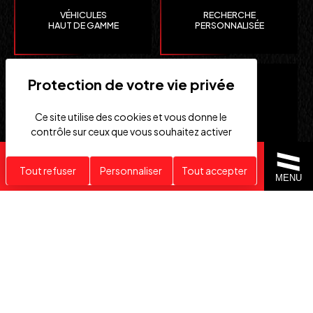
VÉHICULES
RECHERCHE
HAUT DE GAMME
PERSONNALISÉE
Ce site utilise des cookies et vous donne le
contrôle sur ceux que vous souhaitez activer
Recherche personnalisée
Tout refuser
Personnaliser
Tout accepter
CLEFS
IMPORTATION EUROPE
MENU
EN MAIN
SUISSE ET ÉTATS-UNIS