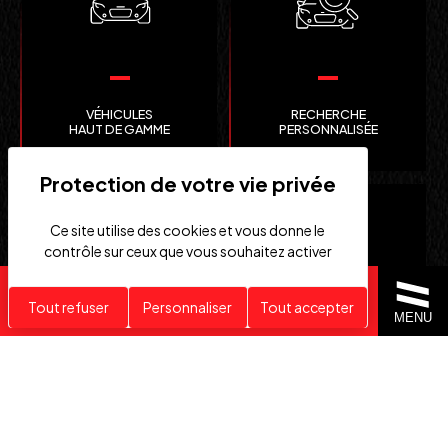
VÉHICULES
RECHERCHE
HAUT DE GAMME
PERSONNALISÉE
Ce site utilise des cookies et vous donne le
contrôle sur ceux que vous souhaitez activer
Recherche personnalisée
Tout refuser
Personnaliser
Tout accepter
MENU
CLEFS
IMPORTATION EUROPE
EN MAIN
SUISSE ET ÉTATS-UNIS