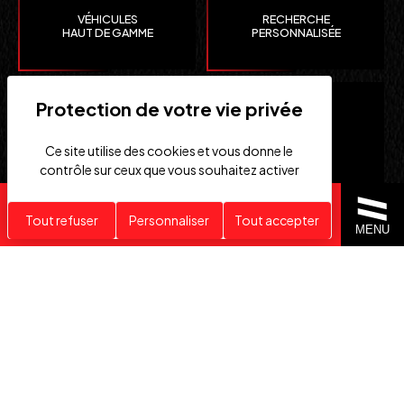
VÉHICULES
RECHERCHE
HAUT DE GAMME
PERSONNALISÉE
Ce site utilise des cookies et vous donne le
contrôle sur ceux que vous souhaitez activer
Recherche personnalisée
Tout refuser
Personnaliser
Tout accepter
CLEFS
IMPORTATION EUROPE
MENU
EN MAIN
SUISSE ET ÉTATS-UNIS