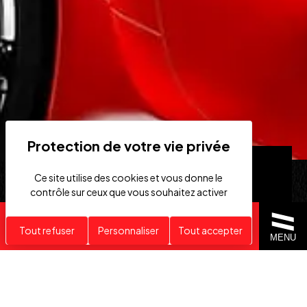
Ce site utilise des cookies et vous donne le
contrôle sur ceux que vous souhaitez activer
Recherche personnalisée
Tout refuser
Personnaliser
Tout accepter
MENU
VÉHICULES
RECHERCHE
HAUT DE GAMME
PERSONNALISÉE