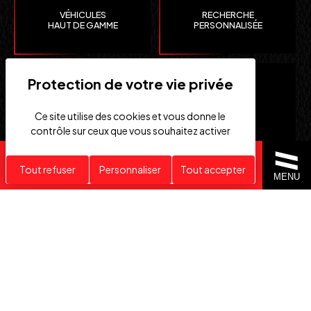
VÉHICULES
RECHERCHE
HAUT DE GAMME
PERSONNALISÉE
Ce site utilise des cookies et vous donne le
contrôle sur ceux que vous souhaitez activer
Recherche personnalisée
Tout refuser
Personnaliser
Tout accepter
CLEFS
IMPORTATION EUROPE
MENU
EN MAIN
SUISSE ET ÉTATS-UNIS