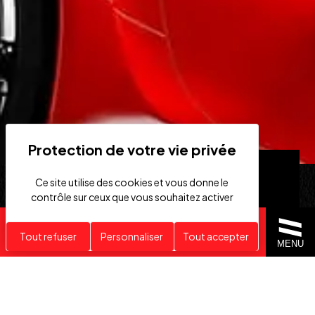
Ce site utilise des cookies et vous donne le
contrôle sur ceux que vous souhaitez activer
Recherche personnalisée
Tout refuser
Personnaliser
Tout accepter
MENU
VÉHICULES
RECHERCHE
HAUT DE GAMME
PERSONNALISÉE